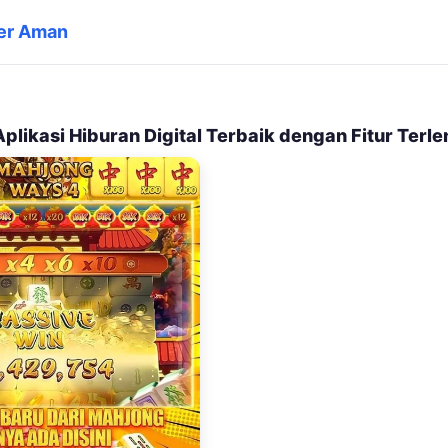
ler Aman
 Aplikasi Hiburan Digital Terbaik dengan Fitur Terl